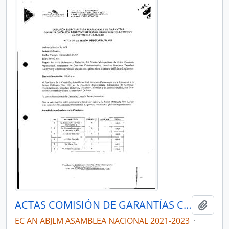
ACTAS COMISIÓN DE GARANTÍAS CONSTITUCIONALES, DERECHOS HUMANOS, DERECHOS COLECTIVOS Y LA INTERCULTURALIDAD 2021-2023
Añadi
EC AN ABJLM ASAMBLEA NACIONAL 2021-2023
·