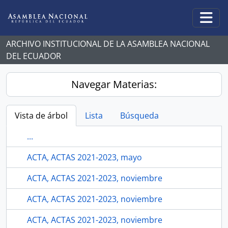
Skip to main content
Togg
ARCHIVO INSTITUCIONAL DE LA ASAMBLEA NACIONAL
DEL ECUADOR
Navegar Materias:
Vista de árbol
Lista
Búsqueda
...
ACTA, ACTAS 2021-2023, mayo
ACTA, ACTAS 2021-2023, noviembre
ACTA, ACTAS 2021-2023, noviembre
ACTA, ACTAS 2021-2023, noviembre