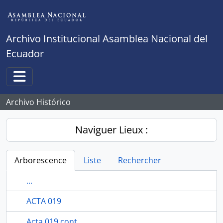
Skip to main content
Archivo Institucional Asamblea Nacional del
Ecuador
Toggle navigation
Archivo Histórico
Naviguer Lieux :
Arborescence
Liste
Rechercher
...
ACTA 019
Acta 019 cont