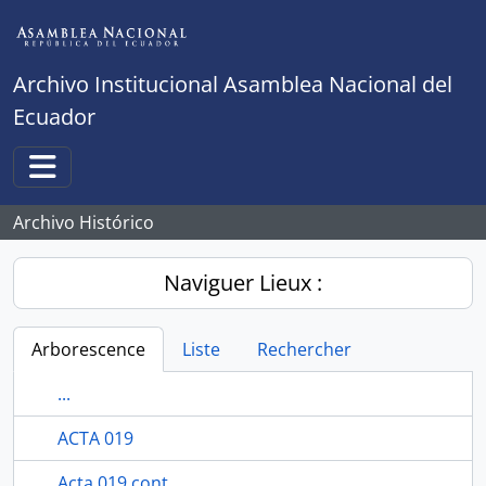
Skip to main content
Archivo Institucional Asamblea Nacional del
Ecuador
Toggle navigation
Archivo Histórico
Naviguer Lieux :
Arborescence
Liste
Rechercher
...
ACTA 019
Acta 019 cont