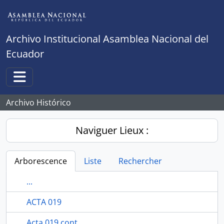
Skip to main content
Archivo Institucional Asamblea Nacional del
Ecuador
Toggle navigation
Archivo Histórico
Naviguer Lieux :
Arborescence
Liste
Rechercher
...
ACTA 019
Acta 019 cont