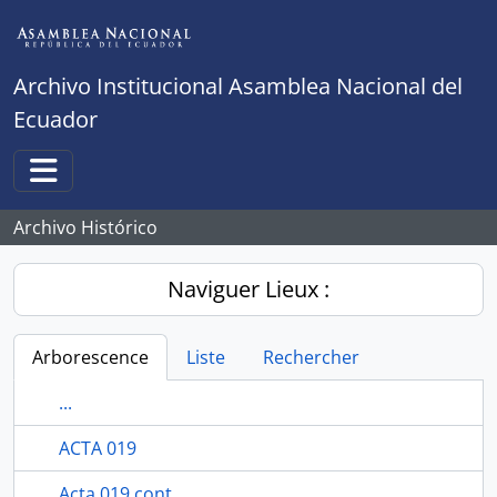
Skip to main content
Archivo Institucional Asamblea Nacional del
Ecuador
Toggle navigation
Archivo Histórico
Naviguer Lieux :
Arborescence
Liste
Rechercher
...
ACTA 019
Acta 019 cont