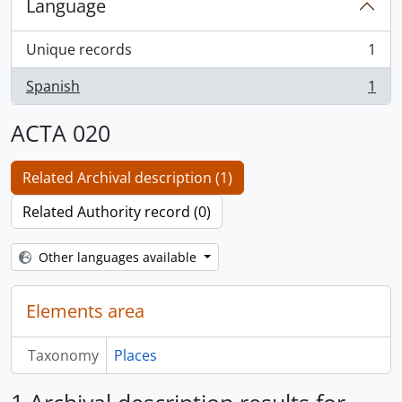
Language
Unique records
1
, 1 results
Spanish
1
, 1 results
ACTA 020
Related Archival description (1)
Related Authority record (0)
Other languages available
Elements area
Taxonomy
Places