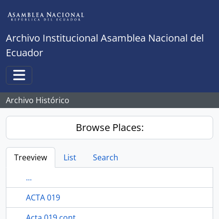
Skip to main content
Archivo Institucional Asamblea Nacional del
Ecuador
Toggle navigation
Archivo Histórico
Browse Places:
Treeview
List
Search
...
ACTA 019
Acta 019 cont