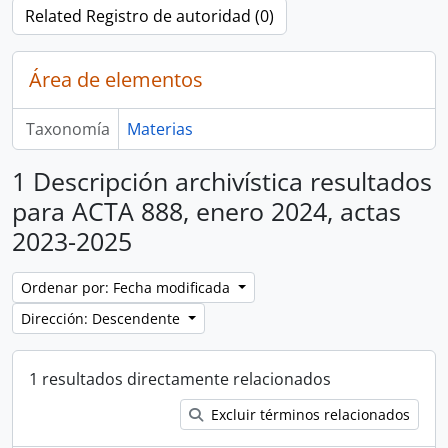
Related Registro de autoridad (0)
Área de elementos
Taxonomía
Materias
1 Descripción archivística resultados
para ACTA 888, enero 2024, actas
2023-2025
Ordenar por: Fecha modificada
Dirección: Descendente
1 resultados directamente relacionados
Excluir términos relacionados