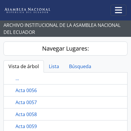
Skip to main content
Togg
ARCHIVO INSTITUCIONAL DE LA ASAMBLEA NACIONAL
DEL ECUADOR
Navegar Lugares:
Vista de árbol
Lista
Búsqueda
...
Acta 0056
Acta 0057
Acta 0058
Acta 0059