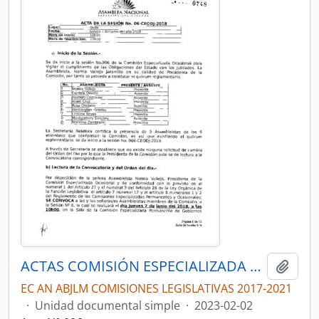
ACTAS COMISIÓN ESPECIALIZADA OCASIONAL POR LA VERDAD, JUSTICIA Y LA LUCHA CONTRA LA CORRUPCIÓN, EN EL CASO “EL GRAN PADRINO”
Añadi
EC AN ABJLM COMISIONES LEGISLATIVAS 2017-2021
·
Unidad documental simple
·
2023-02-02