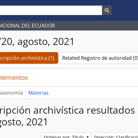
Search in br
NACIONAL DEL ECUADOR
20, agosto, 2021
cripción archivística (1)
Related Registro de autoridad (0
elementos
axonomía
Materias
ripción archivística resultado
gosto, 2021
Ordenar por: Título
Dirección: Clasifica