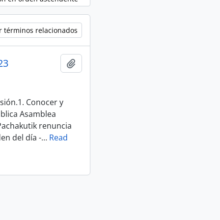
r términos relacionados
23
Añadir al portapapeles
sión.1. Conocer y
ública Asamblea
Pachakutik renuncia
en del día -
…
Read