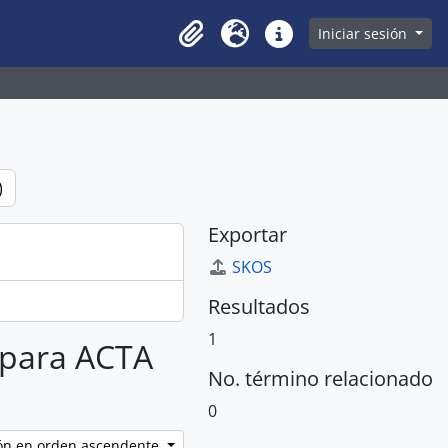
owse page
Iniciar sesión
Clipboard
Idioma
Enlaces rápidos
)
Exportar
SKOS
Resultados
1
s para ACTA
No. término relacionado
0
ción en orden ascendente