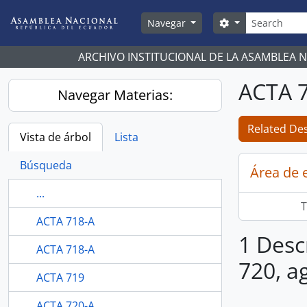
Skip to main content
Búsqueda
Search options
Navegar
ARCHIVO INSTITUCIONAL DE LA ASAMBLEA 
ACTA 7
Navegar Materias:
Related Des
Vista de árbol
Lista
Búsqueda
Área de 
...
T
ACTA 718-A
1 Desc
ACTA 718-A
720, a
ACTA 719
ACTA 720-A