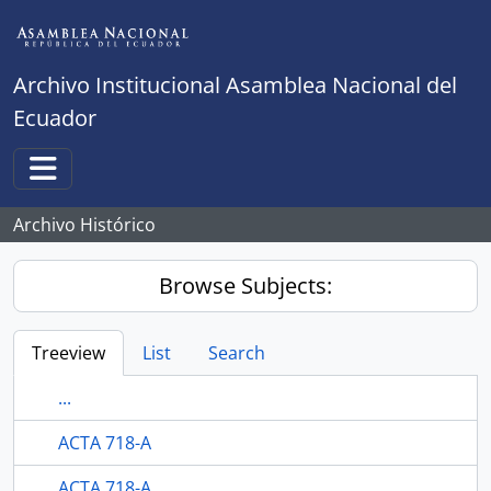
Skip to main content
Archivo Institucional Asamblea Nacional del
Ecuador
Toggle navigation
Archivo Histórico
Browse Subjects:
Treeview
List
Search
...
ACTA 718-A
ACTA 718-A