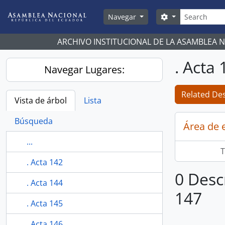
Skip to main content
Búsqueda
Search options
Navegar
ARCHIVO INSTITUCIONAL DE LA ASAMBLEA 
. Acta 
Navegar Lugares:
Related Des
Vista de árbol
Lista
Búsqueda
Área de 
...
T
. Acta 142
0 Desc
. Acta 144
147
. Acta 145
. Acta 146