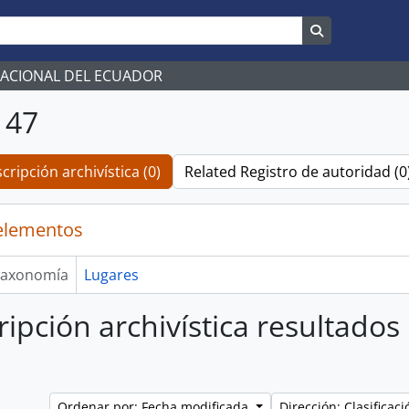
Search in br
NACIONAL DEL ECUADOR
147
cripción archivística (0)
Related Registro de autoridad (0
elementos
axonomía
Lugares
ripción archivística resultados 
Ordenar por: Fecha modificada
Dirección: Clasifica