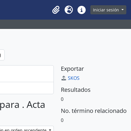
owse page
Iniciar sesión
Clipboard
Idioma
Enlaces rápidos
)
Exportar
SKOS
Resultados
0
para . Acta
No. término relacionado
0
ción en orden ascendente