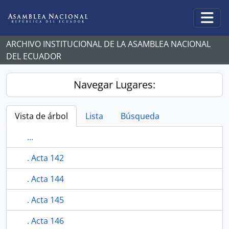
Skip to main content
Togg
ARCHIVO INSTITUCIONAL DE LA ASAMBLEA NACIONAL
DEL ECUADOR
Navegar Lugares:
Vista de árbol
Lista
Búsqueda
...
. Acta 142
. Acta 144
. Acta 145
. Acta 146