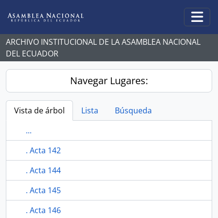
Skip to main content
Togg
ARCHIVO INSTITUCIONAL DE LA ASAMBLEA NACIONAL
DEL ECUADOR
Navegar Lugares:
Vista de árbol
Lista
Búsqueda
...
. Acta 142
. Acta 144
. Acta 145
. Acta 146