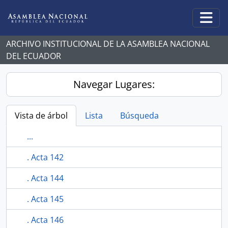
Skip to main content
Togg
ARCHIVO INSTITUCIONAL DE LA ASAMBLEA NACIONAL
DEL ECUADOR
Navegar Lugares:
Vista de árbol
Lista
Búsqueda
...
. Acta 142
. Acta 144
. Acta 145
. Acta 146