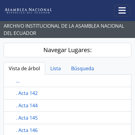
Skip to main content
Togg
ARCHIVO INSTITUCIONAL DE LA ASAMBLEA NACIONAL
DEL ECUADOR
Navegar Lugares:
Vista de árbol
Lista
Búsqueda
...
. Acta 142
. Acta 144
. Acta 145
. Acta 146