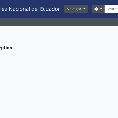
Pesquis
lea Nacional del Ecuador
Search opt
Navegar
eption