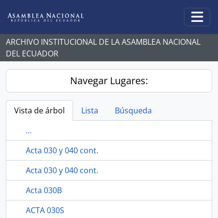
Skip to main content
Togg
ARCHIVO INSTITUCIONAL DE LA ASAMBLEA NACIONAL
DEL ECUADOR
Navegar Lugares:
Vista de árbol
Lista
Búsqueda
...
Acta 030 y 040 cont.
Acta 030 y 040 cont.
Acta 030B
ACTA 030S