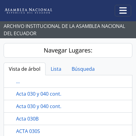
Skip to main content
Togg
ARCHIVO INSTITUCIONAL DE LA ASAMBLEA NACIONAL
DEL ECUADOR
Navegar Lugares:
Vista de árbol
Lista
Búsqueda
...
Acta 030 y 040 cont.
Acta 030 y 040 cont.
Acta 030B
ACTA 030S