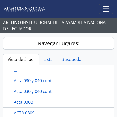
Skip to main content
Togg
ARCHIVO INSTITUCIONAL DE LA ASAMBLEA NACIONAL
DEL ECUADOR
Navegar Lugares:
Vista de árbol
Lista
Búsqueda
...
Acta 030 y 040 cont.
Acta 030 y 040 cont.
Acta 030B
ACTA 030S