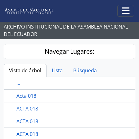
Skip to main content
Togg
ARCHIVO INSTITUCIONAL DE LA ASAMBLEA NACIONAL
DEL ECUADOR
Navegar Lugares:
Vista de árbol
Lista
Búsqueda
...
Acta 018
ACTA 018
ACTA 018
ACTA 018