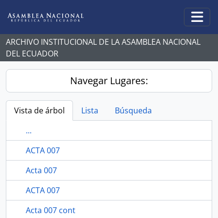
Skip to main content
Togg
ARCHIVO INSTITUCIONAL DE LA ASAMBLEA NACIONAL
DEL ECUADOR
Navegar Lugares:
Vista de árbol
Lista
Búsqueda
...
ACTA 007
Acta 007
ACTA 007
Acta 007 cont