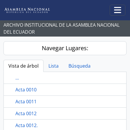
Skip to main content
Togg
ARCHIVO INSTITUCIONAL DE LA ASAMBLEA NACIONAL
DEL ECUADOR
Navegar Lugares:
Vista de árbol
Lista
Búsqueda
...
Acta 0010
Acta 0011
Acta 0012
Acta 0012.