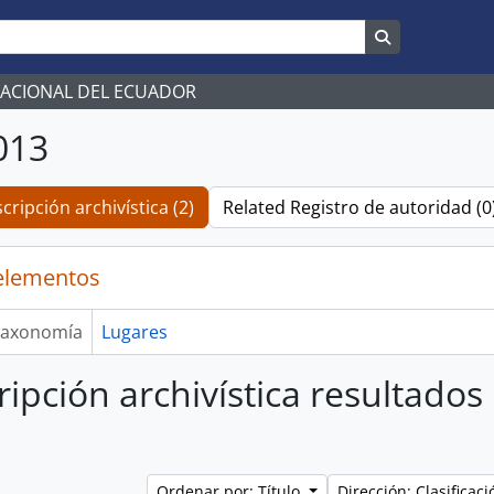
Search in br
NACIONAL DEL ECUADOR
013
cripción archivística (2)
Related Registro de autoridad (0
elementos
axonomía
Lugares
ripción archivística resultados
Ordenar por: Título
Dirección: Clasifica