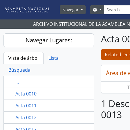
Skip to main content
Búsqueda
Search options
Navegar
ARCHIVO INSTITUCIONAL DE LA ASAMBLEA 
Acta 0
Navegar Lugares:
Related Des
Vista de árbol
Lista
Búsqueda
Área de 
...
T
Acta 0010
1 Desc
Acta 0011
0013
Acta 0012
Acta 0012.