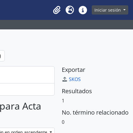
owse page
Iniciar sesión
Clipboard
Idioma
Enlaces rápidos
)
Exportar
SKOS
Resultados
1
 para Acta
No. término relacionado
0
ción en orden ascendente