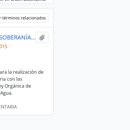
r términos relacionados
ACTAS COMISIÓN ESPECIALIZADA DE SOBERANÍA ALIMENTARIA, DESARROLLO DEL SECTOR AGROPECUARIO Y PESQUERO.
Añadir al portapapeles
015
·
ra la realización de
ia con las
ey Orgánica de
 Agua.
ENTARIA