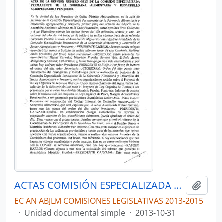
ACTAS COMISIÓN ESPECIALIZADA DE SOBERANÍA ALIMENTARIA, DESARROLLO DEL SECTOR AGROPECUARIO Y PESQUERO.
Añadi
EC AN ABJLM COMISIONES LEGISLATIVAS 2013-2015
·
Unidad documental simple
·
2013-10-31