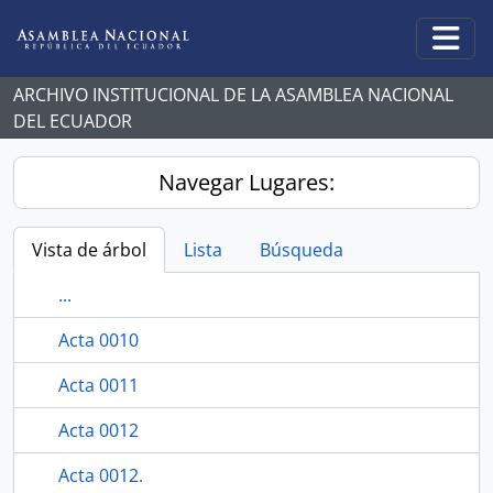
Skip to main content
Togg
ARCHIVO INSTITUCIONAL DE LA ASAMBLEA NACIONAL
DEL ECUADOR
Navegar Lugares:
Vista de árbol
Lista
Búsqueda
...
Acta 0010
Acta 0011
Acta 0012
Acta 0012.