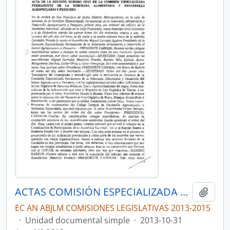
ACTAS COMISIÓN ESPECIALIZADA DE SOBERANÍA ALIMENTARIA, DESARROLLO DEL SECTOR AGROPECUARIO Y PESQUERO.
Añadi
EC AN ABJLM COMISIONES LEGISLATIVAS 2013-2015
·
Unidad documental simple
·
2013-10-31