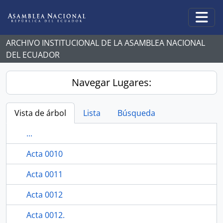
Skip to main content
Togg
ARCHIVO INSTITUCIONAL DE LA ASAMBLEA NACIONAL
DEL ECUADOR
Navegar Lugares:
Vista de árbol
Lista
Búsqueda
...
Acta 0010
Acta 0011
Acta 0012
Acta 0012.