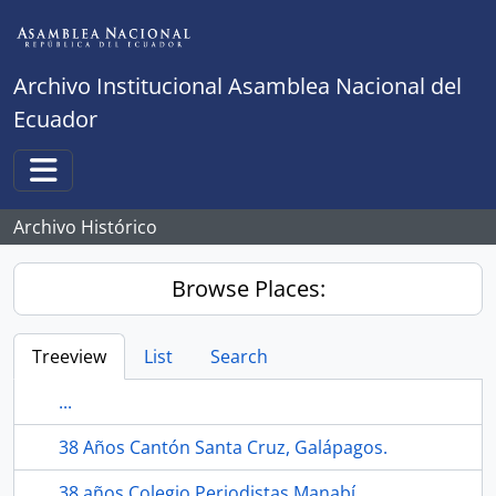
Skip to main content
Archivo Institucional Asamblea Nacional del
Ecuador
Toggle navigation
Archivo Histórico
Browse Places:
Treeview
List
Search
...
38 Años Cantón Santa Cruz, Galápagos.
38 años Colegio Periodistas Manabí