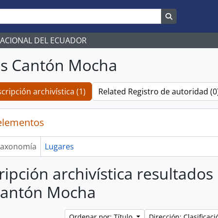
Search in br
NACIONAL DEL ECUADOR
os Cantón Mocha
cripción archivística (1)
Related Registro de autoridad (0
elementos
axonomía
Lugares
ripción archivística resultados
Cantón Mocha
Ordenar por: Título
Dirección: Clasifica