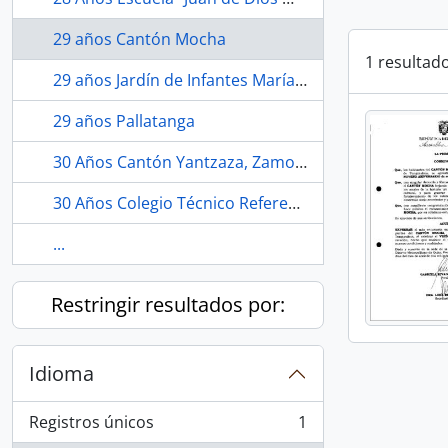
29 años Cantón Mocha
1 resultad
29 años Jardín de Infantes María Estatira Uquillas, San Simón Guaranda, Bolívar.
29 años Pallatanga
30 Años Cantón Yantzaza, Zamora Chinchipe.
30 Años Colegio Técnico Referencial Luis Fernando Ruiz, Latacunga
...
Restringir resultados por:
Idioma
Registros únicos
1
, 1 resultados