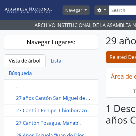
Skip to main content
Búsqueda
Search options
Navegar
ARCHIVO INSTITUCIONAL DE LA ASAMBLEA 
29 añ
Navegar Lugares:
Related Des
Vista de árbol
Lista
Búsqueda
Área de 
...
T
27 años Cantón San Miguel de Urcuquí, Imbabura.
1 Desc
27 Cantón Penipe, Chimborazo.
años 
27 Cantón Tosagua, Manabí.
28 Años Escuela "Juan de Dios Morales", Chillanes, Bolívar