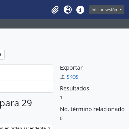
owse page
Iniciar sesión
Clipboard
Idioma
Enlaces rápidos
)
Exportar
SKOS
Resultados
1
 para 29
No. término relacionado
0
ción en orden ascendente