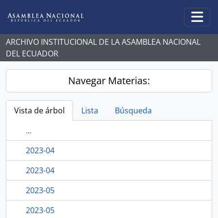
Skip to main content
Togg
ARCHIVO INSTITUCIONAL DE LA ASAMBLEA NACIONAL
DEL ECUADOR
Navegar Materias:
Vista de árbol
Lista
Búsqueda
...
2023-04
2023-04
2023-05
2023-05