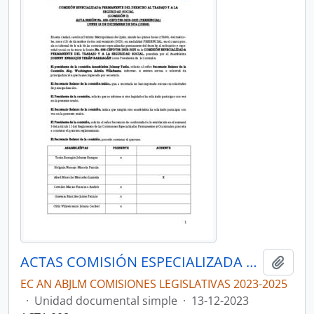
ACTAS COMISIÓN ESPECIALIZADA PERMANENTE DEL DERECHO AL TRABAJO Y A LA SEGURIDAD SOCIAL
Añadi
EC AN ABJLM COMISIONES LEGISLATIVAS 2023-2025
·
Unidad documental simple
·
13-12-2023