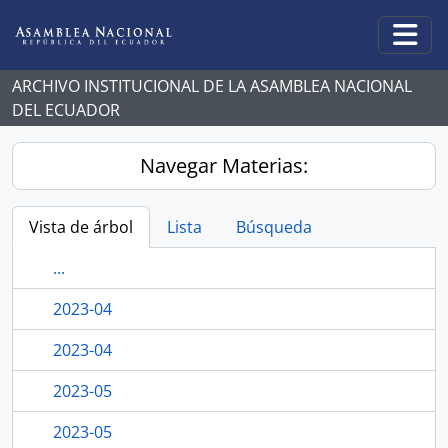
Skip to main content
Togg
ARCHIVO INSTITUCIONAL DE LA ASAMBLEA NACIONAL
DEL ECUADOR
Navegar Materias:
Vista de árbol
Lista
Búsqueda
...
2023-04
2023-04
2023-05
2023-05