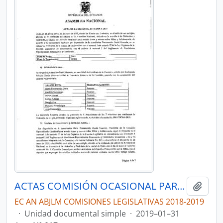
ACTAS COMISIÓN OCASIONAL PARA ATENDER TEMAS DE NIÑEZ Y ADOLESCENCIA
Añadi
EC AN ABJLM COMISIONES LEGISLATIVAS 2018-2019
·
Unidad documental simple
·
2019–01–31