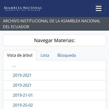
Skip to main content
Togg
ARCHIVO INSTITUCIONAL DE LA ASAMBLEA NACIONAL
DEL ECUADOR
Navegar Materias:
Vista de árbol
Lista
Búsqueda
...
2019-2021
2019-2021
2019-21-01
2019-25-02