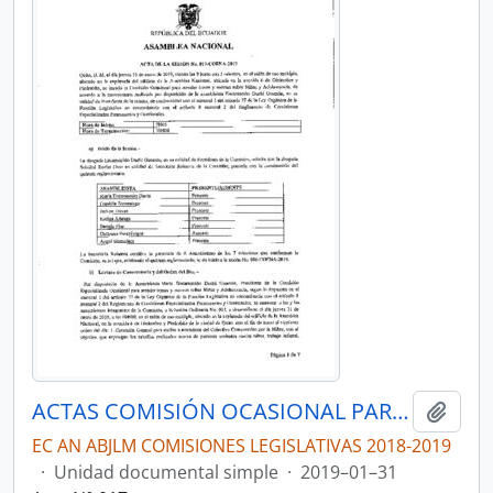
ACTAS COMISIÓN OCASIONAL PARA ATENDER TEMAS DE NIÑEZ Y ADOLESCENCIA
Añadi
EC AN ABJLM COMISIONES LEGISLATIVAS 2018-2019
·
Unidad documental simple
·
2019–01–31