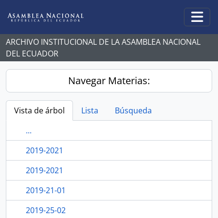
Skip to main content
Togg
ARCHIVO INSTITUCIONAL DE LA ASAMBLEA NACIONAL
DEL ECUADOR
Navegar Materias:
Vista de árbol
Lista
Búsqueda
...
2019-2021
2019-2021
2019-21-01
2019-25-02