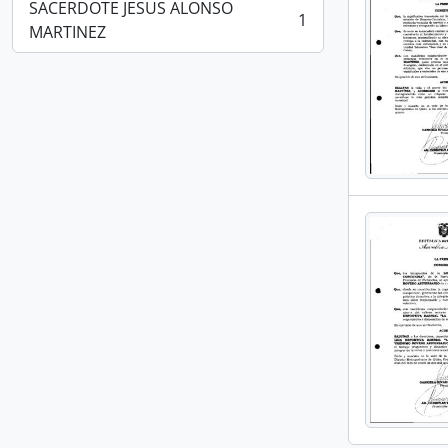
SACERDOTE JESUS ALONSO
1
, 1 resultados
MARTINEZ