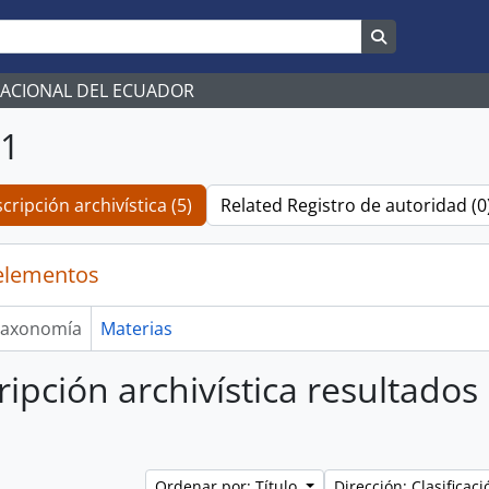
Search in br
NACIONAL DEL ECUADOR
01
cripción archivística (5)
Related Registro de autoridad (0
elementos
axonomía
Materias
ripción archivística resultados
Ordenar por: Título
Dirección: Clasifica