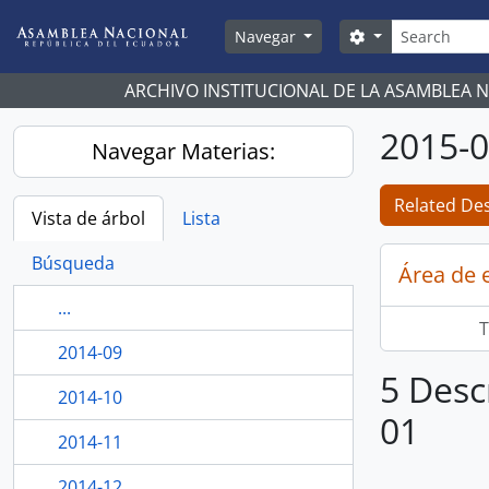
Skip to main content
Búsqueda
Search options
Navegar
ARCHIVO INSTITUCIONAL DE LA ASAMBLEA 
2015-
Navegar Materias:
Related Des
Vista de árbol
Lista
Búsqueda
Área de 
...
T
2014-09
5 Desc
2014-10
01
2014-11
2014-12