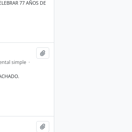
ELEBRAR 77 AÑOS DE
Añadir al portapapeles
ntal simple
·
MACHADO.
Añadir al portapapeles