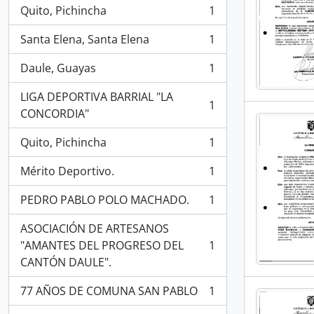
Quito, Pichincha
1
, 1 resultados
Santa Elena, Santa Elena
1
, 1 resultados
Daule, Guayas
1
, 1 resultados
LIGA DEPORTIVA BARRIAL "LA
1
, 1 resultados
CONCORDIA"
Quito, Pichincha
1
, 1 resultados
Mérito Deportivo.
1
, 1 resultados
PEDRO PABLO POLO MACHADO.
1
, 1 resultados
ASOCIACIÓN DE ARTESANOS
"AMANTES DEL PROGRESO DEL
1
, 1 resultados
CANTÓN DAULE".
77 AÑOS DE COMUNA SAN PABLO
1
, 1 resultados