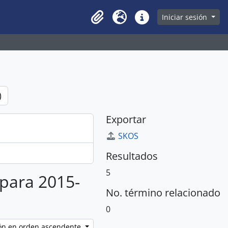
owse page
Iniciar sesión
Clipboard
Idioma
Enlaces rápidos
)
Exportar
SKOS
Resultados
5
 para 2015-
No. término relacionado
0
ción en orden ascendente