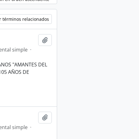
r términos relacionados
Añadir al portapapeles
ntal simple
·
ANOS "AMANTES DEL
105 AÑOS DE
Añadir al portapapeles
ntal simple
·