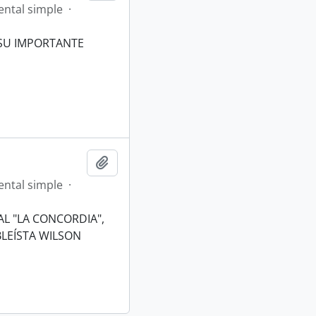
ntal simple
·
 SU IMPORTANTE
Añadir al portapapeles
ntal simple
·
AL "LA CONCORDIA",
BLEÍSTA WILSON