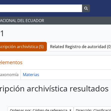
Search in br
NACIONAL DEL ECUADOR
01
cripción archivística (5)
Related Registro de autoridad (0
elementos
axonomía
Materias
ripción archivística resultados
Ordenar por: Código de referencia
Dirección: Clasifica