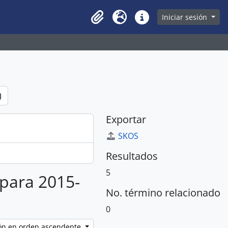
owse page
Iniciar sesión
Clipboard
Idioma
Enlaces rápidos
)
Exportar
SKOS
Resultados
5
 para 2015-
No. término relacionado
0
ción en orden ascendente