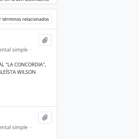
r términos relacionados
Añadir al portapapeles
ntal simple
·
AL "LA CONCORDIA",
BLEÍSTA WILSON
Añadir al portapapeles
ntal simple
·