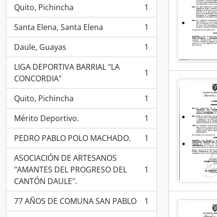
Quito, Pichincha
1
, 1 resultados
Santa Elena, Santa Elena
1
, 1 resultados
Daule, Guayas
1
, 1 resultados
LIGA DEPORTIVA BARRIAL "LA
1
, 1 resultados
CONCORDIA"
Quito, Pichincha
1
, 1 resultados
Mérito Deportivo.
1
, 1 resultados
PEDRO PABLO POLO MACHADO.
1
, 1 resultados
ASOCIACIÓN DE ARTESANOS
"AMANTES DEL PROGRESO DEL
1
, 1 resultados
CANTÓN DAULE".
77 AÑOS DE COMUNA SAN PABLO
1
, 1 resultados