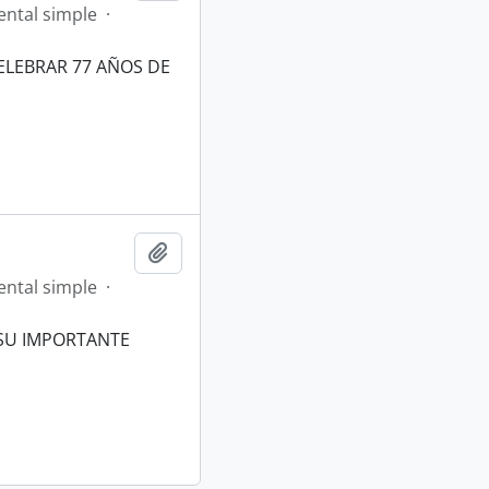
ntal simple
·
ELEBRAR 77 AÑOS DE
Añadir al portapapeles
ntal simple
·
 SU IMPORTANTE