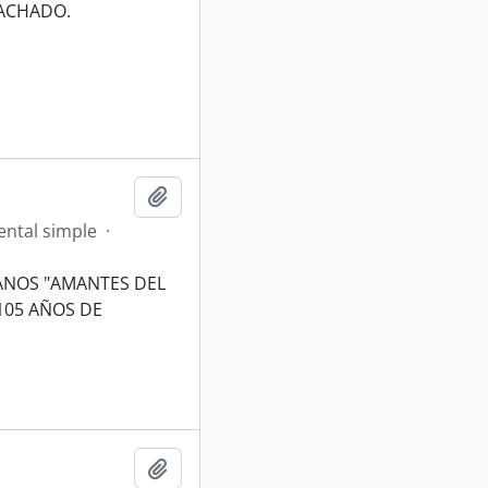
MACHADO.
Añadir al portapapeles
ntal simple
·
ANOS "AMANTES DEL
105 AÑOS DE
Añadir al portapapeles