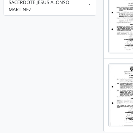
SACERDOTE JESUS ALONSO
1
, 1 resultados
MARTINEZ