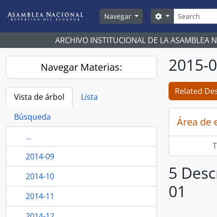
Skip to main content
Búsqueda
Search options
Navegar
ARCHIVO INSTITUCIONAL DE LA ASAMBLEA 
2015-
Navegar Materias:
Related Des
Vista de árbol
Lista
Búsqueda
Área de 
...
T
2014-09
5 Desc
2014-10
01
2014-11
2014-12