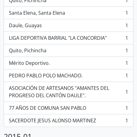
Quito, Pichincha
1
, 1 resultados
Santa Elena, Santa Elena
1
, 1 resultados
Daule, Guayas
1
, 1 resultados
LIGA DEPORTIVA BARRIAL "LA CONCORDIA"
1
, 1 resultados
Quito, Pichincha
1
, 1 resultados
Mérito Deportivo.
1
, 1 resultados
PEDRO PABLO POLO MACHADO.
1
, 1 resultados
ASOCIACIÓN DE ARTESANOS "AMANTES DEL
1
, 1 resultados
PROGRESO DEL CANTÓN DAULE".
77 AÑOS DE COMUNA SAN PABLO
1
, 1 resultados
SACERDOTE JESUS ALONSO MARTINEZ
1
, 1 resultados
2015-01