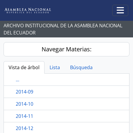
Skip to main content
Togg
ARCHIVO INSTITUCIONAL DE LA ASAMBLEA NACIONAL
DEL ECUADOR
Navegar Materias:
Vista de árbol
Lista
Búsqueda
...
2014-09
2014-10
2014-11
2014-12