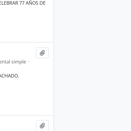
ELEBRAR 77 AÑOS DE
Añadir al portapapeles
ntal simple
·
MACHADO.
Añadir al portapapeles