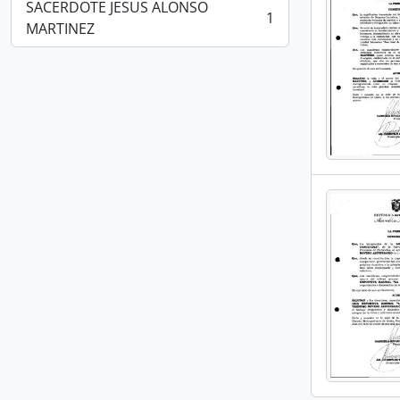
SACERDOTE JESUS ALONSO
1
, 1 resultados
MARTINEZ