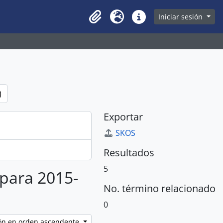
owse page
Iniciar sesión
Clipboard
Idioma
Enlaces rápidos
)
Exportar
SKOS
Resultados
5
 para 2015-
No. término relacionado
0
ción en orden ascendente