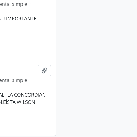
ntal simple
·
 SU IMPORTANTE
Añadir al portapapeles
ntal simple
·
AL "LA CONCORDIA",
BLEÍSTA WILSON