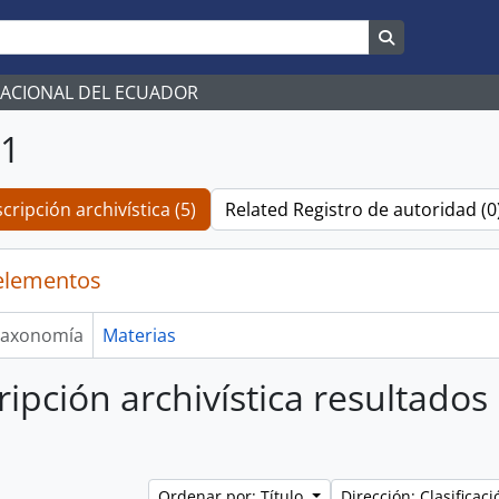
Search in br
NACIONAL DEL ECUADOR
01
cripción archivística (5)
Related Registro de autoridad (0
elementos
axonomía
Materias
ripción archivística resultados
Ordenar por: Título
Dirección: Clasifica