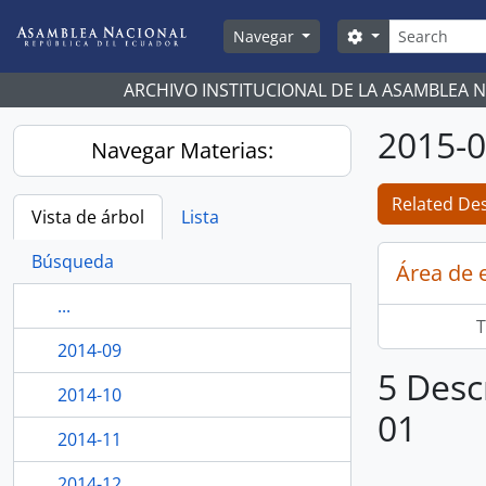
Skip to main content
Búsqueda
Search options
Navegar
ARCHIVO INSTITUCIONAL DE LA ASAMBLEA 
2015-
Navegar Materias:
Related Des
Vista de árbol
Lista
Búsqueda
Área de 
...
T
2014-09
5 Desc
2014-10
01
2014-11
2014-12