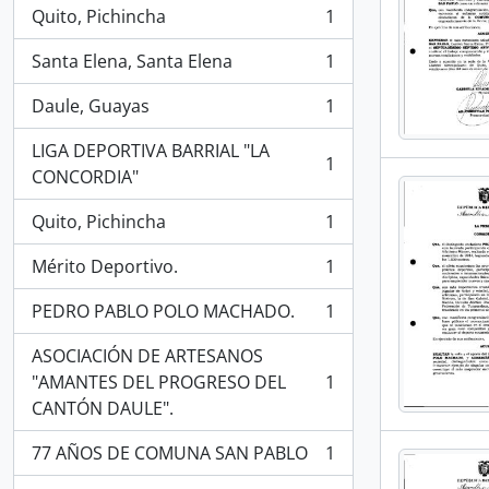
Quito, Pichincha
1
, 1 resultados
Santa Elena, Santa Elena
1
, 1 resultados
Daule, Guayas
1
, 1 resultados
LIGA DEPORTIVA BARRIAL "LA
1
, 1 resultados
CONCORDIA"
Quito, Pichincha
1
, 1 resultados
Mérito Deportivo.
1
, 1 resultados
PEDRO PABLO POLO MACHADO.
1
, 1 resultados
ASOCIACIÓN DE ARTESANOS
"AMANTES DEL PROGRESO DEL
1
, 1 resultados
CANTÓN DAULE".
77 AÑOS DE COMUNA SAN PABLO
1
, 1 resultados