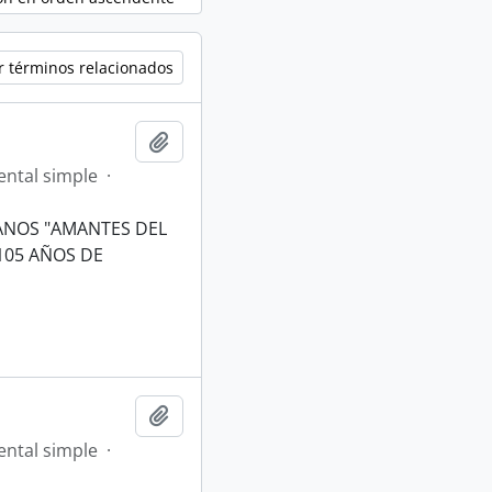
r términos relacionados
Añadir al portapapeles
ntal simple
·
ANOS "AMANTES DEL
105 AÑOS DE
Añadir al portapapeles
ntal simple
·