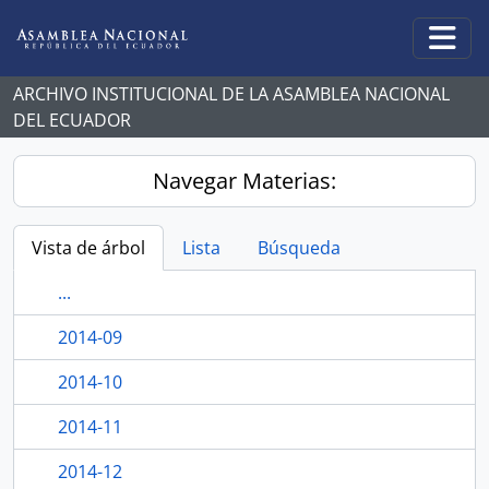
Skip to main content
Togg
ARCHIVO INSTITUCIONAL DE LA ASAMBLEA NACIONAL
DEL ECUADOR
Navegar Materias:
Vista de árbol
Lista
Búsqueda
...
2014-09
2014-10
2014-11
2014-12