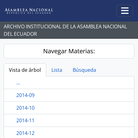
Skip to main content
Togg
ARCHIVO INSTITUCIONAL DE LA ASAMBLEA NACIONAL
DEL ECUADOR
Navegar Materias:
Vista de árbol
Lista
Búsqueda
...
2014-09
2014-10
2014-11
2014-12