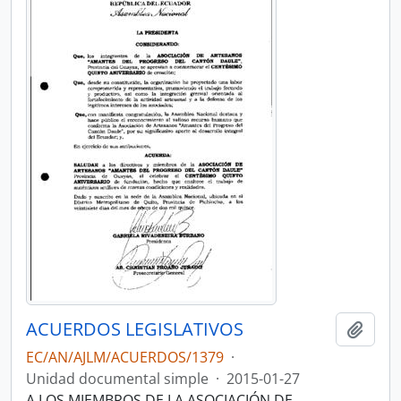
ACUERDOS LEGISLATIVOS
Añadi
EC/AN/AJLM/ACUERDOS/1379
·
Unidad documental simple
·
2015-01-27
A LOS MIEMBROS DE LA ASOCIACIÓN DE