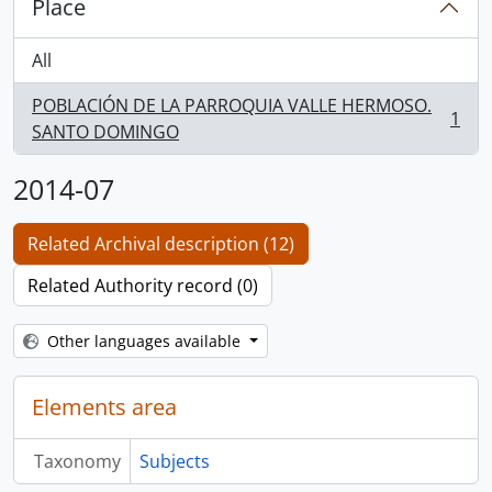
Place
All
POBLACIÓN DE LA PARROQUIA VALLE HERMOSO.
1
, 1 results
SANTO DOMINGO
2014-07
Related Archival description (12)
Related Authority record (0)
Other languages available
Elements area
Taxonomy
Subjects