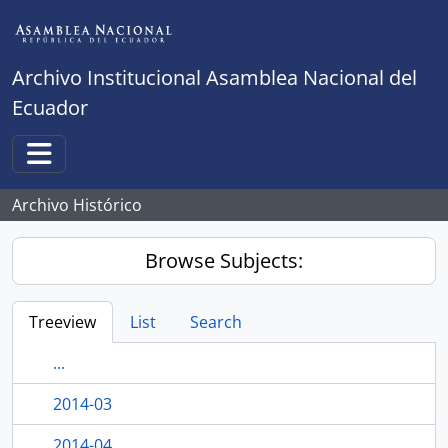
Skip to main content
Archivo Institucional Asamblea Nacional del
Ecuador
Toggle navigation
Archivo Histórico
Browse Subjects:
Treeview
List
Search
...
2014-03
2014-04