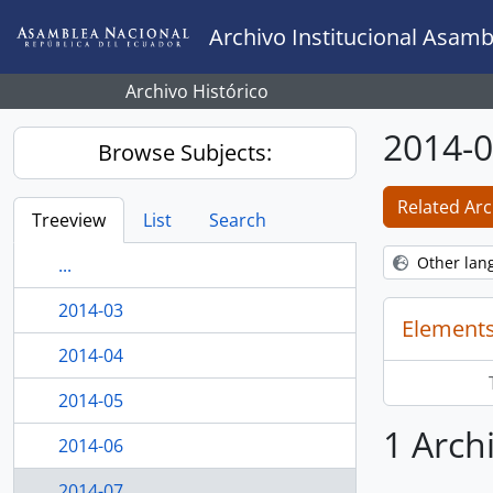
Skip to main content
Archivo Institucional Asamb
Archivo Histórico
2014-
Browse Subjects:
Related Arc
Treeview
List
Search
Other lan
...
2014-03
Elements
2014-04
2014-05
1 Arch
2014-06
2014-07