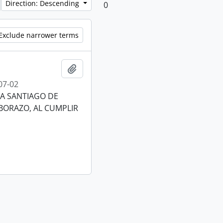
Direction: Descending
0
Exclude narrower terms
Add to clipboard
07-02
A SANTIAGO DE
BORAZO, AL CUMPLIR