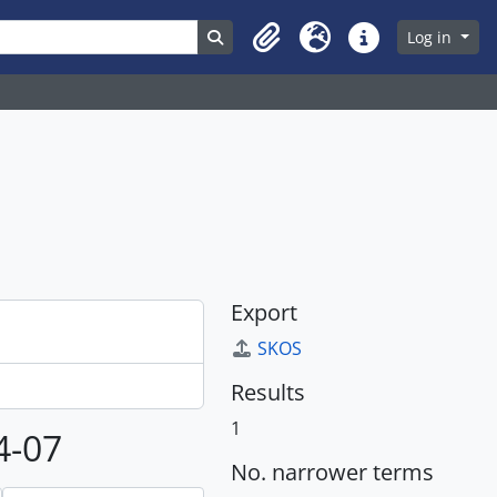
ons
Search in browse page
Log in
Clipboard
Language
Quick links
Export
SKOS
Results
1
4-07
No. narrower terms