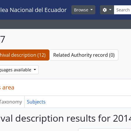
Search
lea Nacional del Ecuador
Search opti
Browse
07
hival description (12)
Related Authority record (0)
guages available
 area
Taxonomy
Subjects
ival description results for 201