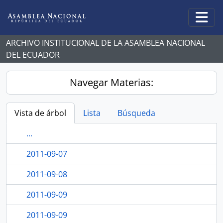
Skip to main content
Togg
ARCHIVO INSTITUCIONAL DE LA ASAMBLEA NACIONAL
DEL ECUADOR
Navegar Materias:
Vista de árbol
Lista
Búsqueda
...
2011-09-07
2011-09-08
2011-09-09
2011-09-09