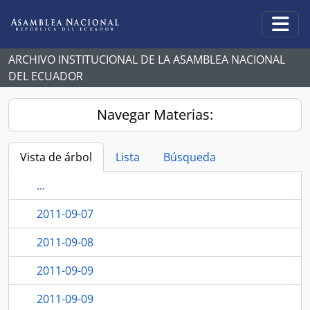
Skip to main content
Togg
ARCHIVO INSTITUCIONAL DE LA ASAMBLEA NACIONAL
DEL ECUADOR
Navegar Materias:
Vista de árbol
Lista
Búsqueda
...
2011-09-07
2011-09-08
2011-09-09
2011-09-09