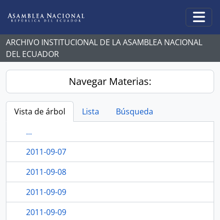
Skip to main content
Togg
ARCHIVO INSTITUCIONAL DE LA ASAMBLEA NACIONAL
DEL ECUADOR
Navegar Materias:
Vista de árbol
Lista
Búsqueda
...
2011-09-07
2011-09-08
2011-09-09
2011-09-09