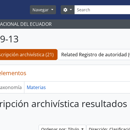
Búsqueda
Search options
Navegar
NACIONAL DEL ECUADOR
9-13
cripción archivística (21)
Related Registro de autoridad (
elementos
axonomía
Materias
ripción archivística resultados
Ordenar por: Título
Dirección: Clasifica