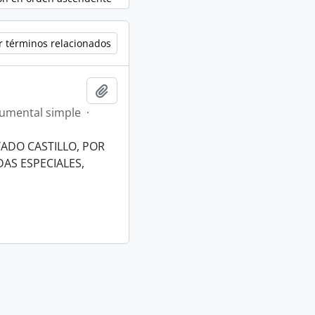
r términos relacionados
Añadir al portapapeles
umental simple
·
ADO CASTILLO, POR
AS ESPECIALES,