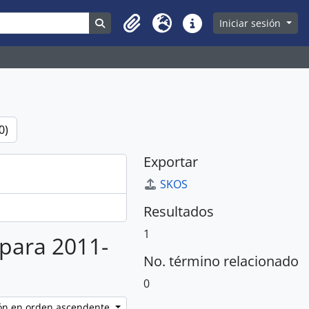
Search in browse page
Iniciar sesión
Clipboard
Idioma
Enlaces rápidos
0)
Exportar
SKOS
Resultados
1
 para 2011-
No. término relacionado
0
ción en orden ascendente