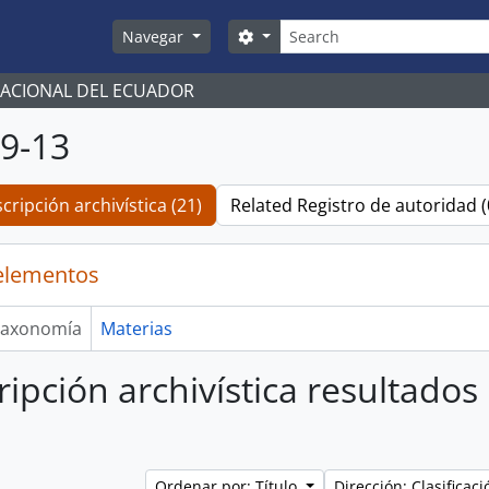
Búsqueda
Search options
Navegar
NACIONAL DEL ECUADOR
9-13
cripción archivística (21)
Related Registro de autoridad (
elementos
axonomía
Materias
ripción archivística resultados
Ordenar por: Título
Dirección: Clasifica