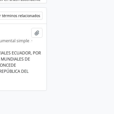
r términos relacionados
Añadir al portapapeles
umental simple
·
CIALES ECUADOR, POR
S MUNDIALES DE
 CONCEDE
REPÚBLICA DEL