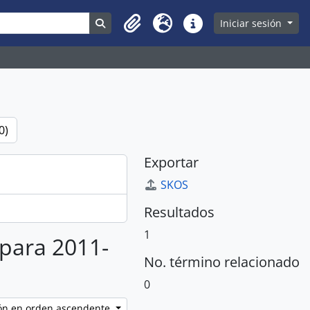
Search in browse page
Iniciar sesión
Clipboard
Idioma
Enlaces rápidos
0)
Exportar
SKOS
Resultados
1
 para 2011-
No. término relacionado
0
ción en orden ascendente