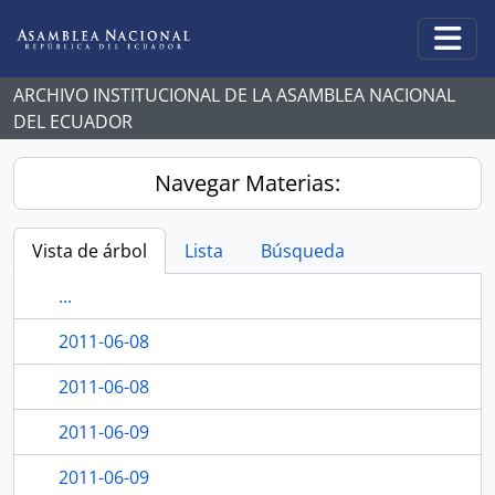
Skip to main content
Togg
ARCHIVO INSTITUCIONAL DE LA ASAMBLEA NACIONAL
DEL ECUADOR
Navegar Materias:
Vista de árbol
Lista
Búsqueda
...
2011-06-08
2011-06-08
2011-06-09
2011-06-09