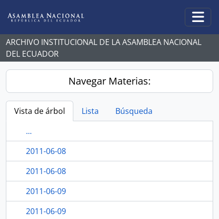
Skip to main content
Togg
ARCHIVO INSTITUCIONAL DE LA ASAMBLEA NACIONAL
DEL ECUADOR
Navegar Materias:
Vista de árbol
Lista
Búsqueda
...
2011-06-08
2011-06-08
2011-06-09
2011-06-09