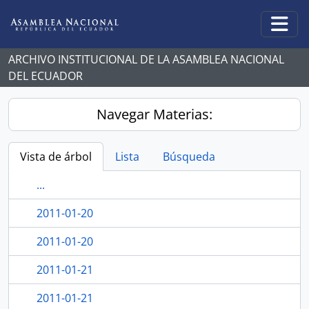
Skip to main content
Togg
ARCHIVO INSTITUCIONAL DE LA ASAMBLEA NACIONAL
DEL ECUADOR
Navegar Materias:
Vista de árbol
Lista
Búsqueda
...
2011-01-20
2011-01-20
2011-01-21
2011-01-21