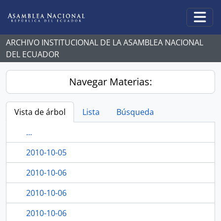
Skip to main content
Togg
ARCHIVO INSTITUCIONAL DE LA ASAMBLEA NACIONAL
DEL ECUADOR
Navegar Materias:
Vista de árbol
Lista
Búsqueda
...
2010-10-05
2010-10-06
2010-10-06
2010-10-06