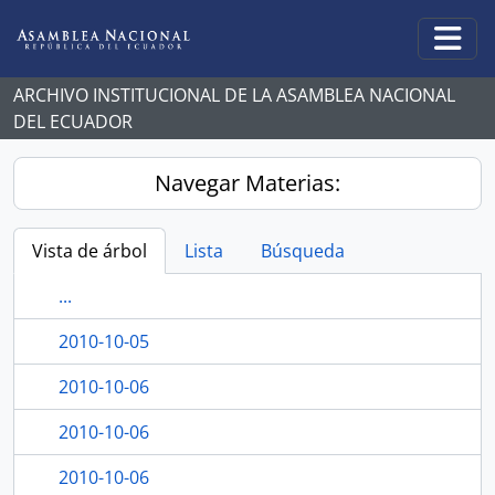
Skip to main content
Togg
ARCHIVO INSTITUCIONAL DE LA ASAMBLEA NACIONAL
DEL ECUADOR
Navegar Materias:
Vista de árbol
Lista
Búsqueda
...
2010-10-05
2010-10-06
2010-10-06
2010-10-06