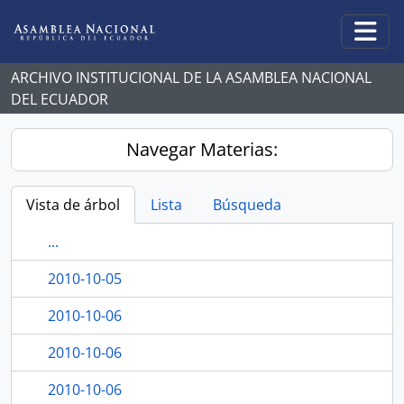
Skip to main content
Togg
ARCHIVO INSTITUCIONAL DE LA ASAMBLEA NACIONAL
DEL ECUADOR
Navegar Materias:
Vista de árbol
Lista
Búsqueda
...
2010-10-05
2010-10-06
2010-10-06
2010-10-06